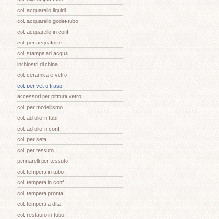
col. acquarello liquidi
col. acquarello godet-tubo
col. acquarello in conf.
col. per acquaforte
col. stampa ad acqua
inchiostri di china
col. ceramica e vetro
col. per vetro trasp.
accessori per pitttura vetro
col. per modellismo
col. ad olio in tubi
col. ad olio in conf.
col. per seta
col. per tessuto
pennarelli per tessuto
col. tempera in tubo
col. tempera in conf.
col. tempera pronta
col. tempera a dita
col. restauro in tubo