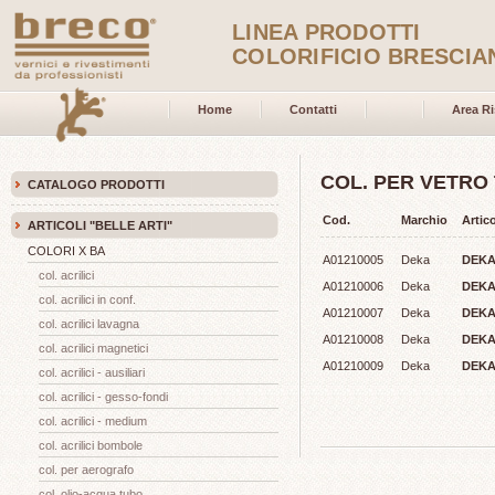
LINEA PRODOTTI
COLORIFICIO BRESCIA
Home
Contatti
Area Ri
COL. PER VETRO 
CATALOGO PRODOTTI
Cod.
Marchio
Artic
ARTICOLI "BELLE ARTI"
COLORI X BA
A01210005
Deka
DEKA
col. acrilici
A01210006
Deka
DEKA
col. acrilici in conf.
A01210007
Deka
DEKA
col. acrilici lavagna
A01210008
Deka
DEKA
col. acrilici magnetici
A01210009
Deka
DEKA 
col. acrilici - ausiliari
col. acrilici - gesso-fondi
col. acrilici - medium
col. acrilici bombole
col. per aerografo
col. olio-acqua tubo