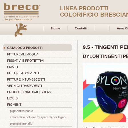
LINEA PRODOTTI
COLORIFICIO BRESCIA
Home
Contatti
Area Ri
9.5 - TINGENTI P
CATALOGO PRODOTTI
PITTURE ALL'ACQUA
DYLON TINGENTI P
FISSATIVI E PROTETTIVI
SMALTI
PITTURE A SOLVENTE
PITTURE INTUMESCENTI
VERNICI TRASPARENTI
PRODOTTI NATURALI SOLAS
LIQUIDI
PIGMENTI
pigmenti in pasta
coloranti in polvere trasparenti per legno
pigmenti metallici