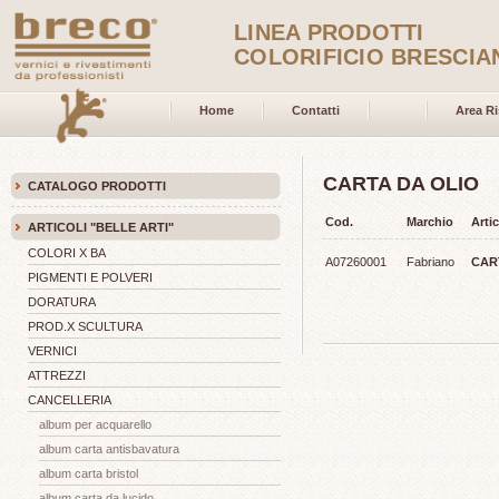
LINEA PRODOTTI
COLORIFICIO BRESCIA
Home
Contatti
Area Ri
CARTA DA OLIO
CATALOGO PRODOTTI
Cod.
Marchio
Arti
ARTICOLI "BELLE ARTI"
COLORI X BA
A07260001
Fabriano
CART
PIGMENTI E POLVERI
DORATURA
PROD.X SCULTURA
VERNICI
ATTREZZI
CANCELLERIA
album per acquarello
album carta antisbavatura
album carta bristol
album carta da lucido