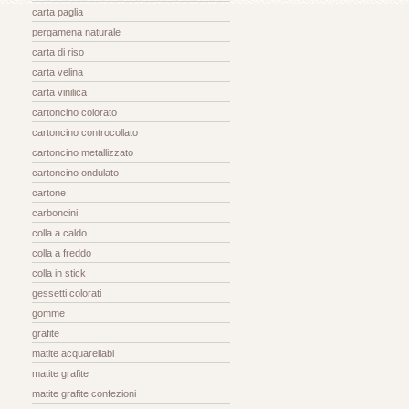
carta paglia
pergamena naturale
carta di riso
carta velina
carta vinilica
cartoncino colorato
cartoncino controcollato
cartoncino metallizzato
cartoncino ondulato
cartone
carboncini
colla a caldo
colla a freddo
colla in stick
gessetti colorati
gomme
grafite
matite acquarellabi
matite grafite
matite grafite confezioni