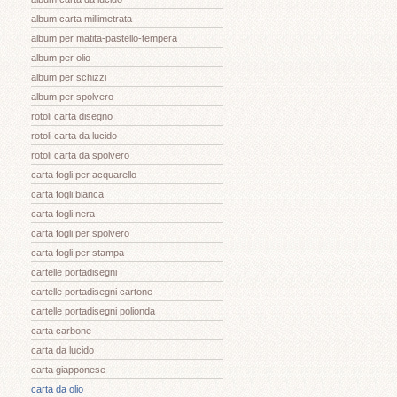
album carta millimetrata
album per matita-pastello-tempera
album per olio
album per schizzi
album per spolvero
rotoli carta disegno
rotoli carta da lucido
rotoli carta da spolvero
carta fogli per acquarello
carta fogli bianca
carta fogli nera
carta fogli per spolvero
carta fogli per stampa
cartelle portadisegni
cartelle portadisegni cartone
cartelle portadisegni polionda
carta carbone
carta da lucido
carta giapponese
carta da olio