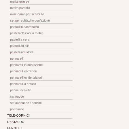
matite grasse
matite pastello
mine carre per schizzzo
set per schizzi in confezione
pastelli in bastoncino
pastelli classici in matita
pastelli a cera
pastelli ad olio
pastelli industriali
pennarelli
pennarelli in confezione
pennarelli correttori
pennarelli evidenziatori
pennarelli a smalto
penne tecniche
cannucce
set cannucce / pennini
portamine
TELE-CORNICI
RESTAURO
PENNELLI