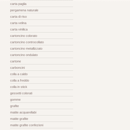
carta paglia
pergamena naturale
carta di riso
carta velina
carta vinilica
cartoncino colorato
cartoncino controcollato
cartoncino metallizzato
cartoncino ondulato
cartone
carboncini
colla a caldo
colla a freddo
colla in stick
gessetti colorati
gomme
grafite
matite acquarellabi
matite grafite
matite grafite confezioni