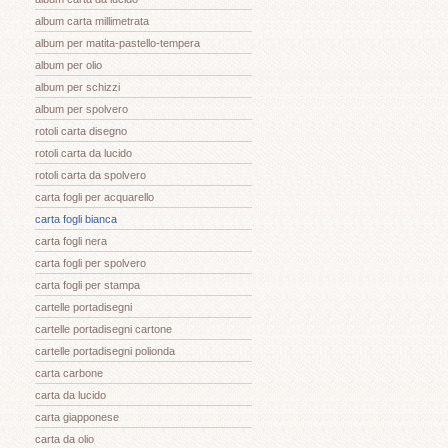
album carta millimetrata
album per matita-pastello-tempera
album per olio
album per schizzi
album per spolvero
rotoli carta disegno
rotoli carta da lucido
rotoli carta da spolvero
carta fogli per acquarello
carta fogli bianca
carta fogli nera
carta fogli per spolvero
carta fogli per stampa
cartelle portadisegni
cartelle portadisegni cartone
cartelle portadisegni polionda
carta carbone
carta da lucido
carta giapponese
carta da olio