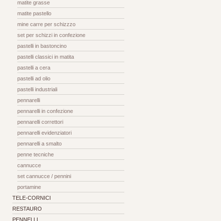
matite grasse
matite pastello
mine carre per schizzzo
set per schizzi in confezione
pastelli in bastoncino
pastelli classici in matita
pastelli a cera
pastelli ad olio
pastelli industriali
pennarelli
pennarelli in confezione
pennarelli correttori
pennarelli evidenziatori
pennarelli a smalto
penne tecniche
cannucce
set cannucce / pennini
portamine
TELE-CORNICI
RESTAURO
PENNELLI