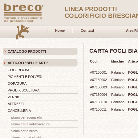
LINEA PRODOTTI
COLORIFICIO BRESCIA
Home
Contatti
Area Ri
CARTA FOGLI BI
CATALOGO PRODOTTI
Cod.
Marchio
Artico
ARTICOLI "BELLE ARTI"
COLORI X BA
A07160001
Fabriano
FOGLI
PIGMENTI E POLVERI
A07160002
Fabriano
FOGLI
DORATURA
A07160003
Fabriano
FOGLI
PROD.X SCULTURA
A07160004
Fabriano
FOGL
VERNICI
A07160010
Fabriano
FOGLI
ATTREZZI
A07160011
Fabriano
FOGLI
CANCELLERIA
album per acquarello
album carta antisbavatura
album carta bristol
album carta da lucido