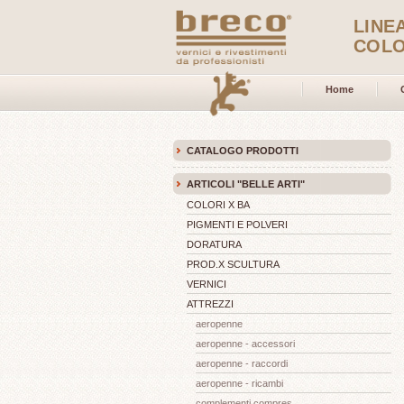
LINE
COLO
Home
CATALOGO PRODOTTI
ARTICOLI "BELLE ARTI"
COLORI X BA
PIGMENTI E POLVERI
DORATURA
PROD.X SCULTURA
VERNICI
ATTREZZI
aeropenne
aeropenne - accessori
aeropenne - raccordi
aeropenne - ricambi
complementi compres.