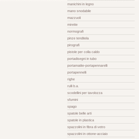
manichini in legno
mano snodabile
mazzuoli
mirette
normografi
pinze tenditela
pirografi
pistole per colla caldo
portadisegni in tubo
portamatite-portapennarelli
portapennelli
righe
rulli b.a.
scodellini per tavolozza
sfumini
spago
spatole belle arti
spatole in plastica
spazzolini in fibra di vetro
spazzolini in ottone-acciaio