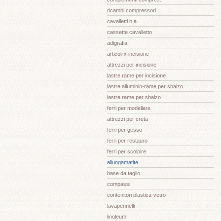
ricambi compressori
cavalletti b.a.
cassette cavalletto
adigrafia
articoli x incisione
attrezzi per incisione
lastre rame per incisione
lastre alluminio-rame per sbalzo
lastre rame per sbalzo
ferri per modellare
attrezzi per creta
ferri per gesso
ferri per restauro
ferri per scolpire
allungamatite
base da taglio
compassi
contenitori plastica-vetro
lavapennelli
linoleum