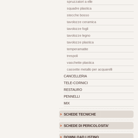
spruzzatori a elle
squadre plastica
stecche bosso
tavolozze ceramica
tavolozze fogli
tavolozze legno
tavolozze plastica
temperamatite
trespoli
vaschette plastica
cassette metallo per acquarelli
CANCELLERIA
TELE-CORNICI
RESTAURO
PENNELLI
MIX
SCHEDE TECNICHE
SCHEDE DI PERICOLOSITA'
DOWNLOAD LISTINO