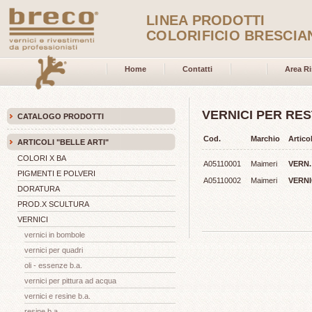
LINEA PRODOTTI
COLORIFICIO BRESCIA
Home
Contatti
Area Ri
VERNICI PER RE
CATALOGO PRODOTTI
Cod.
Marchio
Artico
ARTICOLI "BELLE ARTI"
COLORI X BA
A05110001
Maimeri
VERN
PIGMENTI E POLVERI
A05110002
Maimeri
VERNI
DORATURA
PROD.X SCULTURA
VERNICI
vernici in bombole
vernici per quadri
oli - essenze b.a.
vernici per pittura ad acqua
vernici e resine b.a.
resine b.a.