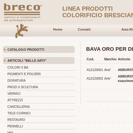
LINEA PRODOTTI
COLORIFICIO BRESCIA
Home
Contatti
Area Ri
BAVA ORO PER 
CATALOGO PRODOTTI
Cod.
Marchio
Articolo
ARTICOLI "BELLE ARTI"
COLORI X BA
A12120001
Arte'
ABBURSTI
PIGMENTI E POLVERI
ABBURSTI
A12120002
Arte'
DORATURA
esaurime
PROD.X SCULTURA
VERNICI
ATTREZZI
CANCELLERIA
TELE-CORNICI
RESTAURO
PENNELLI
MIX