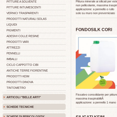
Pittura minerale ai silicati per est
PITTURE A SOLVENTE
non pellicolante, massima traspir
PITTURE INTUMESCENTI
applicazione: a pennello o rullo
VERNICI TRASPARENTI
solo su muro non preverniciato
PRODOTTI NATURALI SOLAS
LIQUIDI
FONDOSILK CORI
PIGMENTI
ADESIVI COLLE RESINE
PRODOTTI VARI
ATTREZZI
PENNELLI
IMBALLI
CICLO CAPPOTTO CIBI
ANTICHE TERRE FIORENTINE
PRODOTTI KEIM
PRODOTTI DINOVA
TINTOMETRO
Fissativo consolidante per pitture 
ARTICOLI "BELLE ARTI"
massima traspirabilitÃ
applicazione: a pennello 1 mano
SCHEDE TECNICHE
SCHEDE DI PERICOLOSITA'