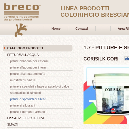
LINEA PRODOTTI
COLORIFICIO BRESCIA
Home
Contatti
Area Ri
1.7 - PITTURE E S
CATALOGO PRODOTTI
PITTURE ALL'ACQUA
CORISILK CORI
pitture all'acqua per esterni
pitture all'acqua per interni
pitture all'acqua antimuffa
rivestimenti plastici
pitture e spatolati a base grassello di calce
spatolati lucidi sintetici
pitture e spatolati ai silicati
pitture ai silossani
pitture x cemento armato
FISSATIVI E PROTETTIVI
SMALTI