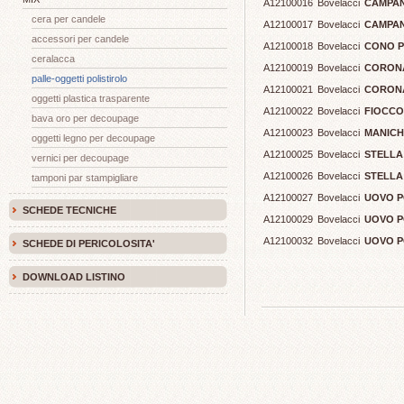
A12100016
Bovelacci
CAMPANA
cera per candele
A12100017
Bovelacci
CAMPANA
accessori per candele
A12100018
Bovelacci
CONO PO
ceralacca
A12100019
Bovelacci
CORONA 
palle-oggetti polistirolo
A12100021
Bovelacci
CORONA 
oggetti plastica trasparente
A12100022
Bovelacci
FIOCCO 
bava oro per decoupage
A12100023
Bovelacci
MANICHI
oggetti legno per decoupage
A12100025
Bovelacci
STELLA 
vernici per decoupage
A12100026
Bovelacci
STELLA 
tamponi par stampigliare
A12100027
Bovelacci
UOVO PO
SCHEDE TECNICHE
A12100029
Bovelacci
UOVO PO
A12100032
Bovelacci
UOVO PO
SCHEDE DI PERICOLOSITA'
DOWNLOAD LISTINO