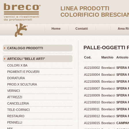
LINEA PRODOTTI
COLORIFICIO BRESCIA
Home
Contatti
Area Ri
PALLE-OGGETTI 
CATALOGO PRODOTTI
Cod.
Marchio
Articolo
ARTICOLI "BELLE ARTI"
COLORI X BA
A12100002
Bovelacci
SFERA 
PIGMENTI E POLVERI
A12100004
Bovelacci
SFERA 
DORATURA
A12100005
Bovelacci
SFERA 
PROD.X SCULTURA
A12100007
Bovelacci
SFERA 
VERNICI
A12100009
Bovelacci
SFERA 
ATTREZZI
A12100010
Bovelacci
SFERA 
CANCELLERIA
A12100011
Bovelacci
SFERA 
TELE-CORNICI
RESTAURO
A12100012
Bovelacci
SFERA 
PENNELLI
A12100015
Bovelacci
CAMPANA
MIX