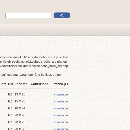
ciobresciano.it.cibi\scheda_belle_arti.php on line
rificiobresciano.it.cibi\scheda_belle_arti.php on
colorificiobresciano.it.cibi\scheda_belle_arti.php
at() expects parameter 1 to be float, string
lore
UM
Formato
Confezione
Prezzo (€)
PZ
13 X 18
visualizza
PZ
15 X 20
visualizza
PZ
18 X 24
visualizza
PZ
20 X 20
visualizza
PZ
20 X 25
visualizza
PZ
20 X 30
visualizza