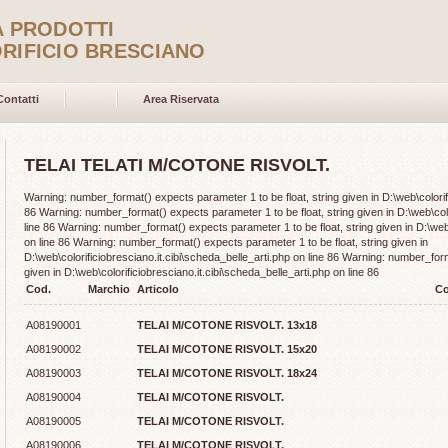
A PRODOTTI
RIFICIO BRESCIANO
Contatti
Area Riservata
TELAI TELATI M/COTONE RISVOLT.
Warning: number_format() expects parameter 1 to be float, string given in D:\web\colorifi
86 Warning: number_format() expects parameter 1 to be float, string given in D:\web\colo
line 86 Warning: number_format() expects parameter 1 to be float, string given in D:\web\
on line 86 Warning: number_format() expects parameter 1 to be float, string given in
D:\web\colorificiobresciano.it.cibi\scheda_belle_arti.php on line 86 Warning: number_form
given in D:\web\colorificiobresciano.it.cibi\scheda_belle_arti.php on line 86
Cod.
Marchio
Articolo
Co
A08190001
TELAI M/COTONE RISVOLT. 13x18
A08190002
TELAI M/COTONE RISVOLT. 15x20
A08190003
TELAI M/COTONE RISVOLT. 18x24
A08190004
TELAI M/COTONE RISVOLT.
A08190005
TELAI M/COTONE RISVOLT.
A08190006
TELAI M/COTONE RISVOLT.