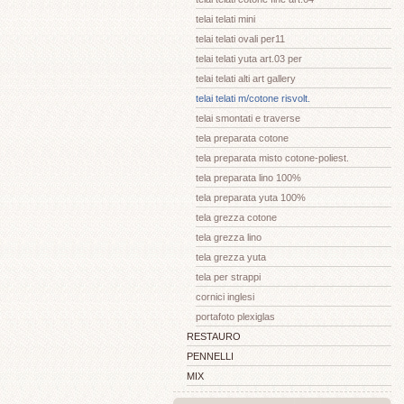
telai telati mini
telai telati ovali per11
telai telati yuta art.03 per
telai telati alti art gallery
telai telati m/cotone risvolt.
telai smontati e traverse
tela preparata cotone
tela preparata misto cotone-poliest.
tela preparata lino 100%
tela preparata yuta 100%
tela grezza cotone
tela grezza lino
tela grezza yuta
tela per strappi
cornici inglesi
portafoto plexiglas
RESTAURO
PENNELLI
MIX