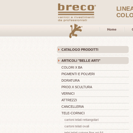
LINE
COLO
Home
CATALOGO PRODOTTI
ARTICOLI "BELLE ARTI"
COLORI X BA
PIGMENTI E POLVERI
DORATURA
PROD.X SCULTURA
VERNICI
ATTREZZI
CANCELLERIA
TELE-CORNICI
cartoni telati rettangolari
cartoni telati ovali
telai telati cotone fine art.64