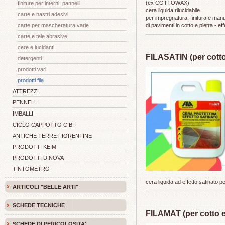
(ex COTTOWAX)
finiture per interni: pannelli
cera liquida rilucidabile
carte e nastri adesivi
per impregnatura, finitura e man
carte per mascheratura varie
di pavimenti in cotto e pietra - eff
carte e tele abrasive
cere e lucidanti
FILASATIN (per cotto
detergenti
prodotti vari
prodotti fila
ATTREZZI
PENNELLI
IMBALLI
CICLO CAPPOTTO CIBI
ANTICHE TERRE FIORENTINE
PRODOTTI KEIM
PRODOTTI DINOVA
TINTOMETRO
cera liquida ad effetto satinato pe
ARTICOLI "BELLE ARTI"
SCHEDE TECNICHE
FILAMAT (per cotto e
SCHEDE DI PERICOLOSITA'