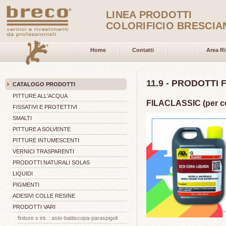
LINEA PRODOTTI
COLORIFICIO BRESCIA
Home
Contatti
Area Ri
11.9 - PRODOTTI 
CATALOGO PRODOTTI
PITTURE ALL'ACQUA
FILACLASSIC (per cot
FISSATIVI E PROTETTIVI
SMALTI
PITTURE A SOLVENTE
PITTURE INTUMESCENTI
VERNICI TRASPARENTI
PRODOTTI NATURALI SOLAS
LIQUIDI
PIGMENTI
ADESIVI COLLE RESINE
PRODOTTI VARI
finiture x int. : aste-battiscopa-paraspigoli